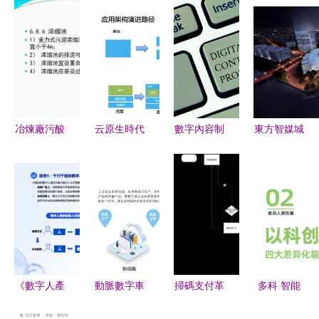
冶煉廠污酸
云原生時代
數字內容制
東方智媒城
廢水處理及
微服務的高
作服務中的
啟動 東方
回用工程設
可用架構設
版權與專業
明珠構筑智
計 從挑戰
計——螞蟻
網絡安全策
慧媒體生態
到可持續解
金服資深技
略
圈，賦能上
決方案
術專家經國
海數字化轉
的實踐與思
型新篇章
考
《數字人產
動脈數字車
掃碼支付革
多科 智能
業發展趨勢
間 企業制
新 立創商
互聯與精準