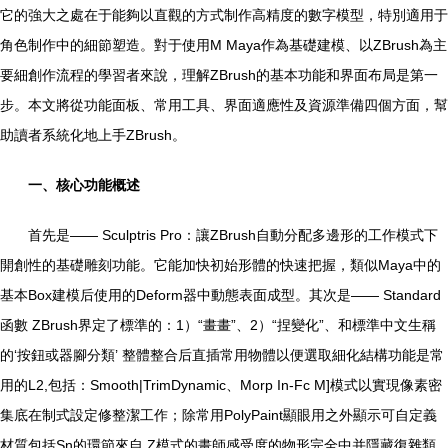
它的強大之處在于能夠以直觀的方式制作高精度的數字模型，特別適用于
角色制作中的細節塑造。對于使用M Maya作為基礎建模、以ZBrush為主
要細創作流程的學習者來說，理解ZBrush的基本功能和界面布局是第一
步。本文將從功能面板、常用工具、界面適應性及資源準備四個方面，幫
助讀者系統化地上手ZBrush。
一、核心功能概述
首先是—— Sculptris Pro：讓ZBrush自動分配多邊形的工作模式下
開創性的基礎雕刻功能。它能加快初始形體的快速把握，類似Maya中的
基本Box建模后使用的Deform器中動態表面成型。其次是—— Standard
函數 ZBrush界定了標準的：1）“畫畫”、2）“捏變化”、和標準中文生稱
的‘按鈕或器腳分類’ 整體整合后直插常用物體以便選取細化結構功能是常
用的L2,包括：Smooth|TrimDynamic、Morp In-Fc M]模式以實現像素密
集底在制式設定修整潔工作；除常用PolyPaint顯眼用之外顯示可自定義
材質包括Sn的環節來自 Z模式的畫師感受度的物形完全中并隱藏復雜類