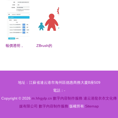
報告》發布
造升級駛入
城電子制作
工藝構建的
AI技術驅動
快車道
節30強作品
食品智能制
數字人智能
中微信支付
造范式
化變革，重
寶服務器分
塑數字內容
布與中間件
生產范式
技術解析
報價透明，
ZBrush的
制作簡單
功能與界面
探秘繭數
3D游戲角
scrm報價
色雕刻的核
易的數字內
心工具
地址：江蘇省連云港市海州區德惠商務大廈B座509
容制作服務
電話：-
Copyright © 2026
m.hhgylp.cn
數字內容制作服務
連云港龍衣衣文化傳
媒有限公司
數字內容制作服務
版權所有
Sitemap